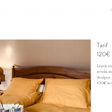
ALERIE
A FAIRE
CONTACT
CALENDRIER
P
Tarif
120€
Le prix com
arrivée, e
de séjour,
+30€
le 