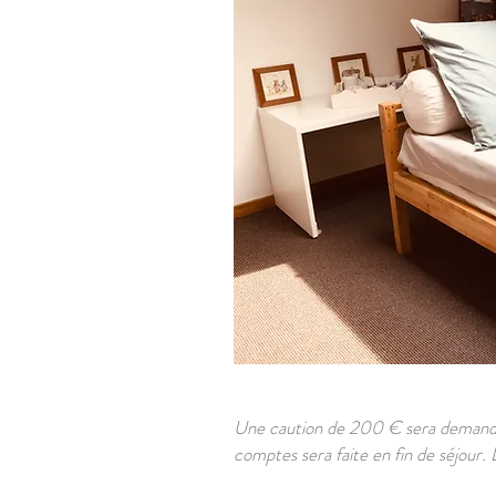
Une caution de 200 € sera demandée 
comptes sera faite en fin de séjour.