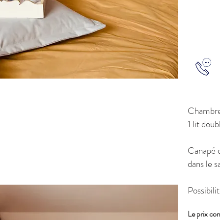
Réserv
info@
Chambre
1 lit doub
Canapé c
dans le s
Possibili
Le prix co