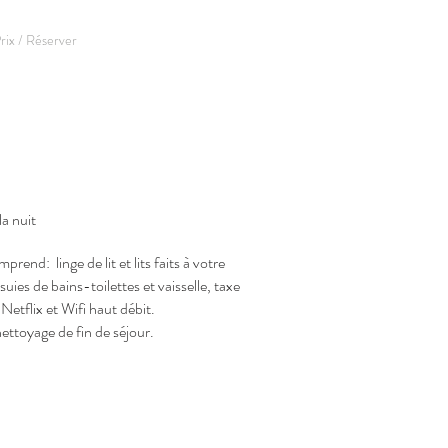
rix / Réserver
la nuit
prend: linge de lit et lits faits à votre
ssuies de bains-toilettes et vaisselle, taxe
 Netflix et Wifi haut débit.
nettoyage de fin de séjour.