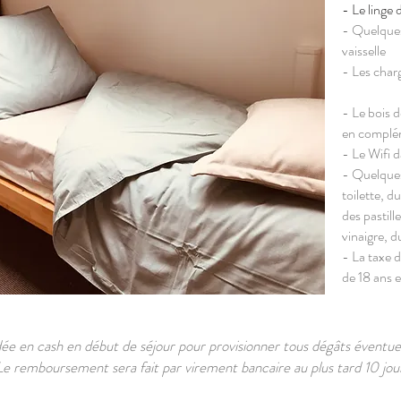
- Le linge d
- Quelques 
vaisselle
- Les charg
- Le bois d
en complém
- Le Wifi d
- Quelques
toilette, d
des pastille
vinaigre, d
- La taxe 
de 18 ans e
en cash en début de séjour pour provisionner tous dégâts éventuels
 Le remboursement sera fait par virement bancaire au plus tard 10 jou