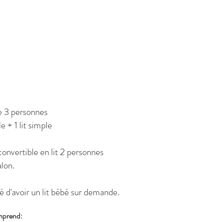
ation par mail uniquement
malonne.com
0032 (0) 477 37 85 06
 3 personnes
le + 1 lit simple
onvertible en lit 2 personnes
alon.
té d'avoir un lit bébé sur demande.
mprend: