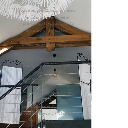
Le gîte est aménagé dans l'ancien
fenil d'une vieille fermette
construite au XIXème siècle. La
rénovation a été faite en
respectant l'architecture rurale
traditionnelle. Il est contigu à
notre habitation mais
est complètement indépendant
avec une entrée privative et
un parking privé.
Il dispose d'une grande chambre
en mezzanine avec un lit de
deux personnes, un lit de une
personne plus un canapé
convertible en lit 2 personne.
Possibilité d'avoir un lit bébé si
besoin.