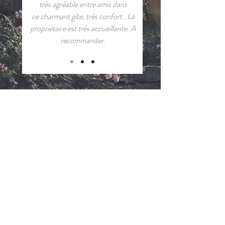
très agréable entre amis dans
ce charmant gîte, très confort . La
propriétaire est très accueillante. A
recommander.